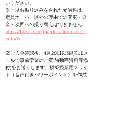
いください。
※一度お振り込みをされた受講料は、
定員オーバー以外の理由での変更・返
金・次回への振り替えはできません。
https://breastcare.jp/education-cancer-
entry2/
②ご入金確認後、4月20日以降順次Eメ
ールで事前学習のご案内(動画資料等添
付)をお送りします。模擬授業用スライ
ド（音声付きパワーポイント）を作成
して5月16日（日）までにEメールで事
務局までお送りください。
e-mail：
education@breastcare.jp
がん教育講師養成講座
すべて表示
最新記事